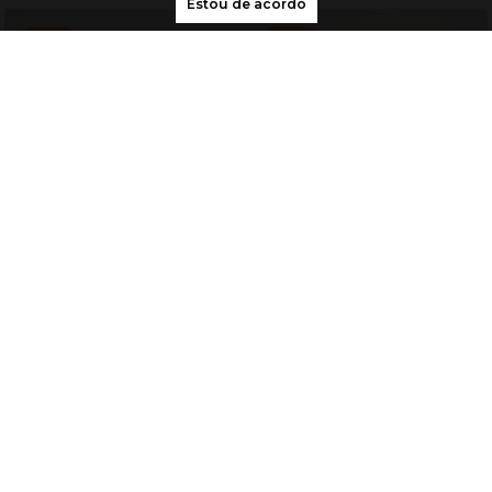
Estou de acordo
NOVO
NOVO
30%
OFF
30%
OFF
Vestido Infantil Feminino
Vestido Infantil Feminino