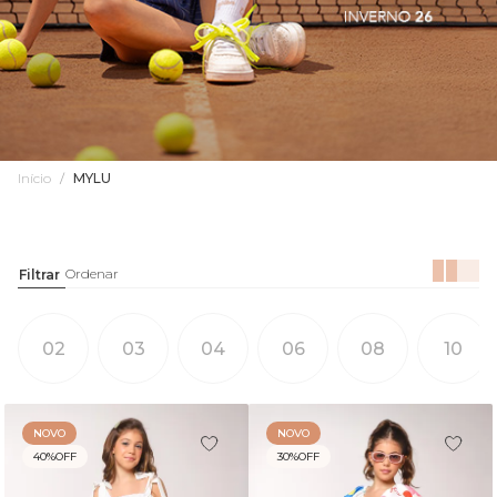
Início
MYLU
02
03
04
06
08
10
NOVO
NOVO
40%
OFF
30%
OFF