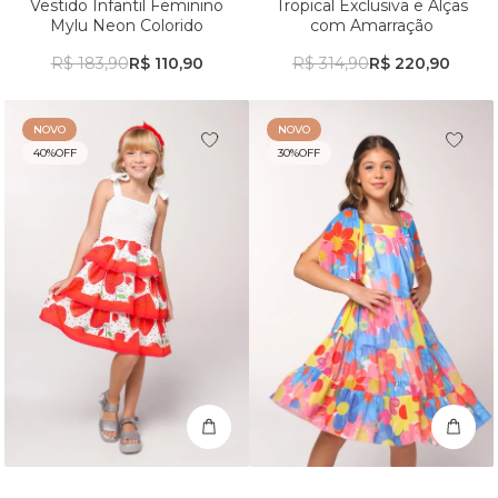
Vestido Infantil Feminino
Tropical Exclusiva e Alças
Mylu Neon Colorido
com Amarração
R$ 183,90
R$ 110,90
R$ 314,90
R$ 220,90
NOVO
NOVO
40%
OFF
30%
OFF